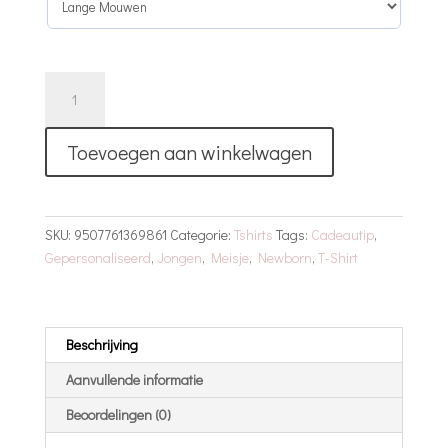
T-
Shirt
|
Toevoegen aan winkelwagen
Geometric
Panda
aantal
SKU:
9507761369861
Categorie:
Tshirts
Tags:
Cadeautip
,
Gepersonaliseerd
,
Jongen
,
Meisje
,
Newborn
,
T-Shirt
Beschrijving
Aanvullende informatie
Beoordelingen (0)