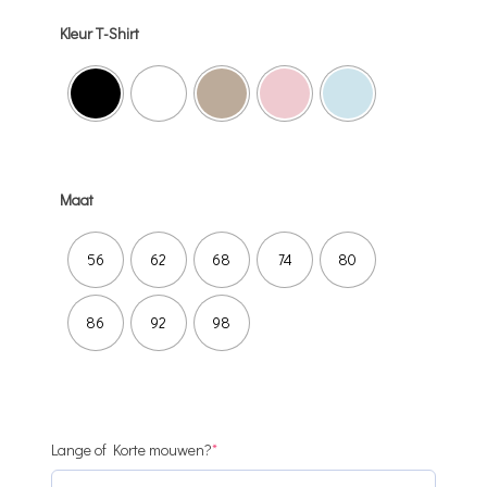
Kleur T-Shirt
Maat
56
62
68
74
80
86
92
98
(required)
Lange of Korte mouwen?
*