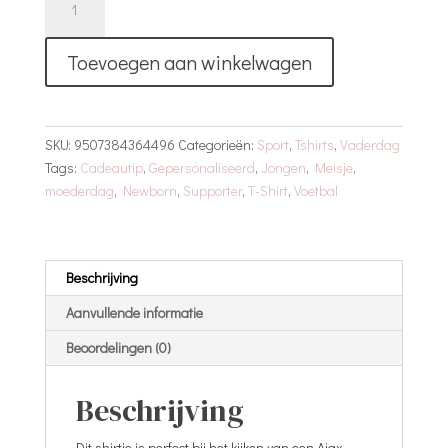
Shirt
|
Toevoegen aan winkelwagen
Opa
en
ik
Kijken
SKU:
9507384364496
Categorieën:
Sport
,
Tshirts
,
Vaderdag
Naar
Tags:
Cadeautip
,
Gepersonaliseerd
,
Jongen
,
Meisje
,
Ajax
moederdag
,
Newborn
,
Supporter
,
T-Shirt
,
Voetbal
Dus
Ssstt
aantal
Beschrijving
Aanvullende informatie
Beoordelingen (0)
Beschrijving
Dit shirtje is perfect bij het kijken van een Ajax