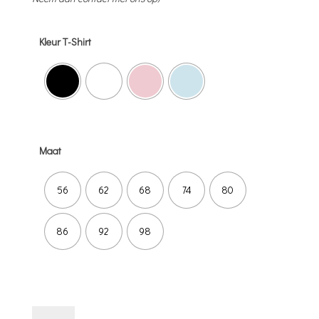
Kleur T-Shirt
Maat
56
62
68
74
80
86
92
98
T-