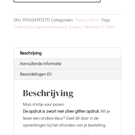
Naam
aantal
SKU:
9506241972713
Categorieën:
Pasen
,
Tshirts
Tags:
Cadeautip
,
Gepersonaliseerd
,
Jongen
,
Newborn
,
T-Shirt
Beschrijving
Aanvullende informatie
Beoordelingen (0)
Beschrijving
Mooi shirtje voor pasen
De opdruk is zwart met zilver glitter opdruk.
Wil je
liever een andere kleur? Geef dit door in de
opmerkingen bij het afronden van je bestelling.