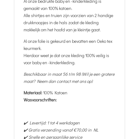
Al onze bedrukte baby en -kinderkleding is
gemaakt van 100% katoen.
Alle shirtjes en truien zijn voorzien van 2 handige
drukknoopjes in de hals zodat de kleding
makkelijk om het hoofd van je kleintje gaat.
Al onze folie is gekeurd en bevatten een Oeko tex
keurmerk.
Hierdoor weet je dat onze kleding 100% veilig is
voor baby en -kinderkleding.
Beschikbaar in maat 56 t/m 98 (Wil je een grotere
maat? Neem dan contact met ons op)
Materiaal:
100% Katoen
Wasvoorschriften:
✔️ Levertijd: 1 tot 4 werkdagen
✔️ Gratis verzending vanaf €70,00 in NL
✔️ Snelle en persoonlijke service