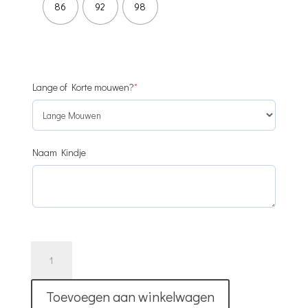
86
92
98
(required)
Lange of Korte mouwen?
*
Naam Kindje
T-
Shirt
|
Toevoegen aan winkelwagen
Pasen