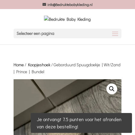
info@Bedruktebabykleding.nl
Selecteer een pagina
Home
/
Koopjeshoek
/ Geborduurd Spuugdoekje | Wit/Zand
| Prince | Bundel
Je ontvangt 7.5 punten voor het afronden
van deze bestelling!