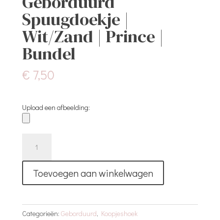
Geborduurd
Spuugdoekje |
Wit/Zand | Prince |
Bundel
€
7,50
Upload een afbeelding:
Geborduurd
Spuugdoekje
|
Toevoegen aan winkelwagen
Wit/Zand
|
Prince
|
Categorieën:
Geborduurd
,
Koopjeshoek
Bundel