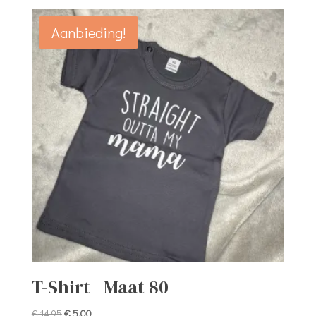
Aanbieding!
T-Shirt | Maat 80
Oorspronkelijke
Huidige
€
14,95
€
5,00