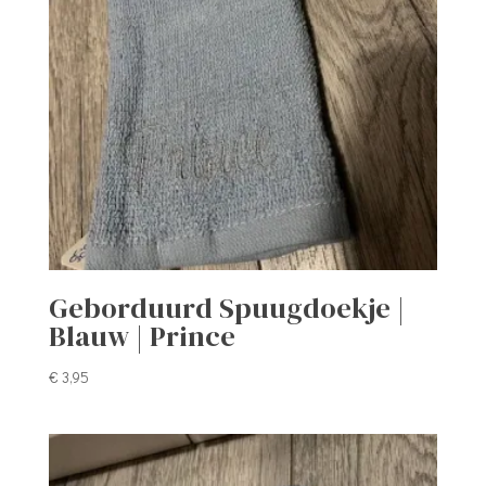
Geborduurd Spuugdoekje |
Blauw | Prince
€
3,95