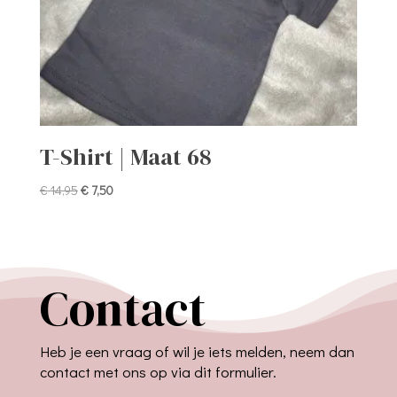
T-Shirt | Maat 68
Oorspronkelijke
Huidige
€
14,95
€
7,50
prijs
prijs
was:
is:
€ 14,95.
€ 7,50.
Contact
Heb je een vraag of wil je iets melden, neem dan
contact met ons op via dit formulier.