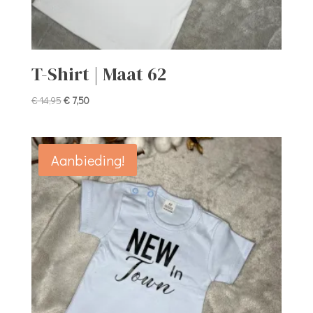
T-Shirt | Maat 62
Oorspronkelijke
Huidige
€
14,95
€
7,50
prijs
prijs
was:
is:
€ 14,95.
€ 7,50.
Aanbieding!