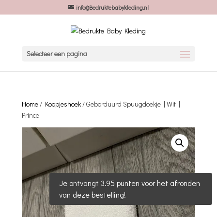
info@Bedruktebabykleding.nl
Selecteer een pagina
Home
/
Koopjeshoek
/ Geborduurd Spuugdoekje | Wit |
Prince
Je ontvangt 3.95 punten voor het afronden
van deze bestelling!