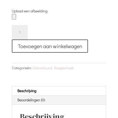
Upload een afbeelding:
Geborduurd
Spuugdoekje
|
Toevoegen aan winkelwagen
Wit
|
Prince
aantal
Categorieën:
Geborduurd
,
Koopjeshoek
Beschrijving
Beoordelingen (0)
Beschrijving