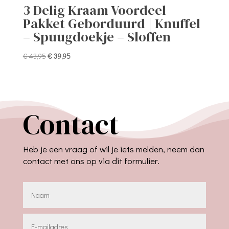
3 Delig Kraam Voordeel
Pakket Geborduurd | Knuffel
– Spuugdoekje – Sloffen
Oorspronkelijke
Huidige
€
43,95
€
39,95
prijs
prijs
was:
is:
€ 43,95.
€ 39,95.
Contact
Heb je een vraag of wil je iets melden, neem dan
contact met ons op via dit formulier.