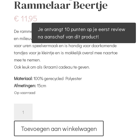
Rammelaar Beertje
€
11,95
Je ontvangt 10 punten op je eerst review
De rammelaar is heerlijk zacht en gemaakt van gerecycled
na aanschaf van dit product!
en milieuvriendelijk materiaal en hout. De rammelaar zorgt
voor uren speelvermaak en is handig voor doorkomende
tandjes voor je kleintje en is makkelijk overal mee naartoe
mee te nemen.
Ook leuk om als (kraam) cadeau te geven.
Materiaal:
100% gerecycled Polyester
Afmetingen:
15cm
Op voorraad
Houten
Ring
Rammelaar
Toevoegen aan winkelwagen
Beertje
aantal