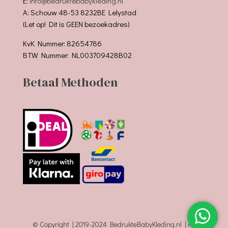
E:
info@bedruktebabykleding.nl
A: Schouw 48-53 8232BE Lelystad
(Let op! Dit is GEEN bezoekadres)
KvK Nummer: 82654786
BTW Nummer: NL003709428B02
Betaal Methoden
© Copyright | 2019-2024 BedrukteBabyKleding.nl | All