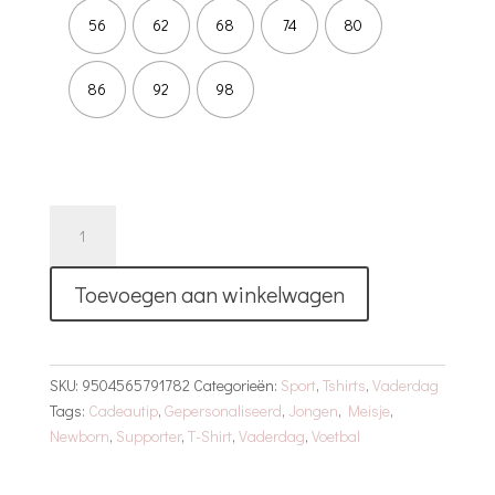
56
62
68
74
80
86
92
98
T-
Shirt
|
Toevoegen aan winkelwagen
Papa's
Kleine
Ajax
Fan
SKU:
9504565791782
Categorieën:
Sport
,
Tshirts
,
Vaderdag
aantal
Tags:
Cadeautip
,
Gepersonaliseerd
,
Jongen
,
Meisje
,
Newborn
,
Supporter
,
T-Shirt
,
Vaderdag
,
Voetbal